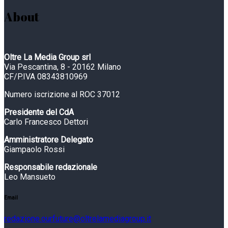
About
Oltre La Media Group srl
Via Pescantina, 8 - 20162 Milano
CF/P.IVA 08343810969
Numero iscrizione al ROC 37012
Presidente del CdA
Carlo Francesco Dettori
Amministratore Delegato
Giampaolo Rossi
Responsabile redazionale
Leo Mansueto
Email
redazione.ourfuture@oltrelamediagroup.it