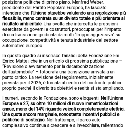
posizione politiche di primo piano. Manfred Weber,
presidente del Partito Popolare Europeo, ha lasciato
intendere che
l’Unione starebbe valutando una regolazione più
flessibile, meno centrata su un divieto totale e più orientata al
risultato ambientale
. Una svolta che intercetta le pressioni
esercitate da governi e costruttori, preoccupati per l’impatto
di una transizione giudicata da molti “troppo aggressiva” su
occupazione, competitività e tenuta industriale del settore
automotive europeo.
In questo quadro si inserisce l’analisi della Fondazione Eni
Enrico Mattei, che in un articolo di prossima pubblicazione –
“Revisione o avvitamento per la decarbonizzazione
dell’automobile” – fotografa una transizione arrivata a un
punto critico. La revisione del regolamento, inizialmente
prevista per il 2026, è tornata al centro del confronto politico
proprio perché il divario tra obiettivi e realtà si sta ampliando.
I numeri, secondo la Fondazione, sono eloquenti.
Nell’Unione
Europea a 27, su oltre 10 milioni di nuove immatricolazioni
annue, meno del 14% riguarda veicoli completamente elettrici.
Una quota ancora marginale, nonostante incentivi pubblici e
politiche di sostegno.
Nel frattempo, il parco auto
complessivo continua a crescere e a invecchiare, rallentando