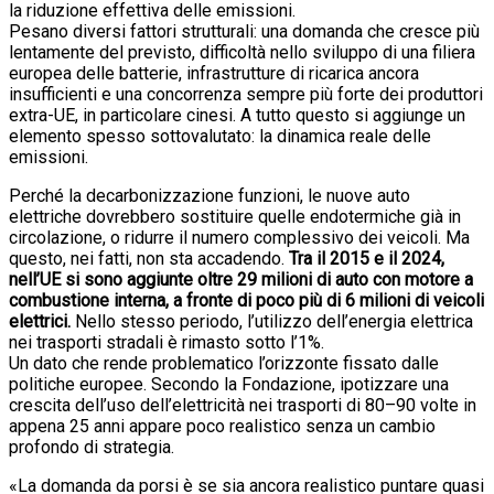
la riduzione effettiva delle emissioni.
Pesano diversi fattori strutturali: una domanda che cresce più
lentamente del previsto, difficoltà nello sviluppo di una filiera
europea delle batterie, infrastrutture di ricarica ancora
insufficienti e una concorrenza sempre più forte dei produttori
extra-UE, in particolare cinesi. A tutto questo si aggiunge un
elemento spesso sottovalutato: la dinamica reale delle
emissioni.
Perché la decarbonizzazione funzioni, le nuove auto
elettriche dovrebbero sostituire quelle endotermiche già in
circolazione, o ridurre il numero complessivo dei veicoli. Ma
questo, nei fatti, non sta accadendo.
Tra il 2015 e il 2024,
nell’UE si sono aggiunte oltre 29 milioni di auto con motore a
combustione interna, a fronte di poco più di 6 milioni di veicoli
elettrici.
Nello stesso periodo, l’utilizzo dell’energia elettrica
nei trasporti stradali è rimasto sotto l’1%.
Un dato che rende problematico l’orizzonte fissato dalle
politiche europee. Secondo la Fondazione, ipotizzare una
crescita dell’uso dell’elettricità nei trasporti di 80–90 volte in
appena 25 anni appare poco realistico senza un cambio
profondo di strategia.
«La domanda da porsi è se sia ancora realistico puntare quasi