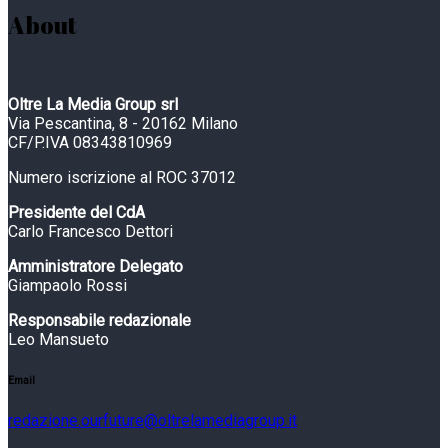
About
Oltre La Media Group srl
Via Pescantina, 8 - 20162 Milano
CF/P.IVA 08343810969
Numero iscrizione al ROC 37012
Presidente del CdA
Carlo Francesco Dettori
Amministratore Delegato
Giampaolo Rossi
Responsabile redazionale
Leo Mansueto
Email
redazione.ourfuture@oltrelamediagroup.it