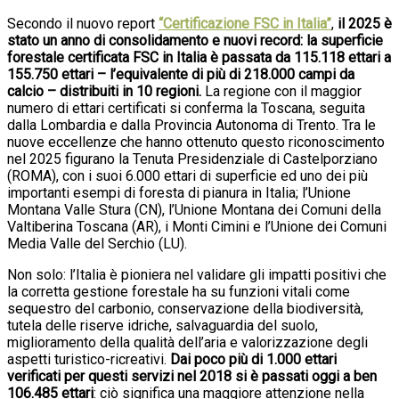
Secondo il nuovo report
“Certificazione FSC in Italia”
,
il 2025 è
stato un anno di consolidamento e nuovi record: la superficie
forestale certificata FSC in Italia è passata da 115.118 ettari a
155.750 ettari – l’equivalente di più di 218.000 campi da
calcio – distribuiti in 10 regioni.
La regione con il maggior
numero di ettari certificati si conferma la Toscana, seguita
dalla Lombardia e dalla Provincia Autonoma di Trento. Tra le
nuove eccellenze che hanno ottenuto questo riconoscimento
nel 2025 figurano la Tenuta Presidenziale di Castelporziano
(ROMA), con i suoi 6.000 ettari di superficie ed uno dei più
importanti esempi di foresta di pianura in Italia; l’Unione
Montana Valle Stura (CN), l’Unione Montana dei Comuni della
Valtiberina Toscana (AR), i Monti Cimini e l’Unione dei Comuni
Media Valle del Serchio (LU).
Non solo: l’Italia è pioniera nel validare gli impatti positivi che
la corretta gestione forestale ha su funzioni vitali come
sequestro del carbonio, conservazione della biodiversità,
tutela delle riserve idriche, salvaguardia del suolo,
miglioramento della qualità dell’aria e valorizzazione degli
aspetti turistico-ricreativi.
Dai poco più di 1.000 ettari
verificati per questi servizi nel 2018 si è passati oggi a ben
106.485 ettari
: ciò significa una maggiore attenzione nella