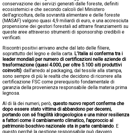
conservazione dei servizi generati dalle foreste, definiti
ecosistemici e che secondo calcoli del Ministero
dell’agricoltura, della sovranità alimentare e delle foreste
(MASAF) valgono quasi 4,9 miliardi di euro, e una accresciuta
propensione dei gestori forestali ad attrarre finanziamenti su
queste aree attraverso strumenti di sponsorship credibili e
verificati.
Riscontri positivi arrivano anche dal lato delle filiere,
soprattutto del legno e della carta.
L’Italia si conferma tra i
leader mondiali per numero di certificazioni nelle aziende di
trasformazione (quasi 4.000, per oltre 5.100 siti produttivi
coinvolti)
: dall’arredo al packaging, dal tessile alla stampa,
sono sempre di più le realtà che decidono di ricorrere alla
certificazione FSC come prerequisito fondamentale di
garanzia della provenienza responsabile della materia prima
legnosa.
Al di là dei numeri, però,
questo nuovo report conferma che
dopo essere stato vittima di abbandono per decenni,
portando con sé fragilità idrogeologica e una minor resilienza
a fattori come il cambiamento climatico, l’approccio al
patrimonio boschivo nazionale sta in parte cambiando
. E
questo perché la gestione responsabile può davvero